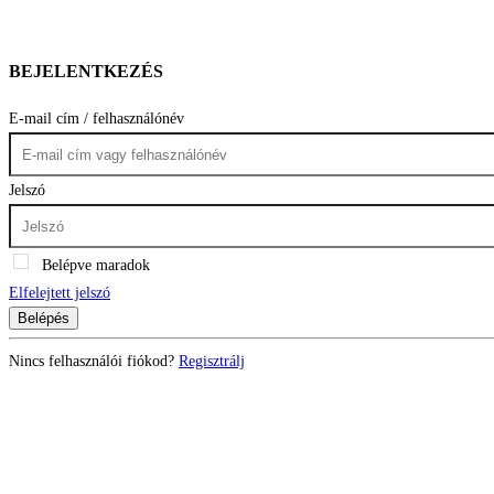
BEJELENTKEZÉS
E-mail cím / felhasználónév
Jelszó
Belépve maradok
Elfelejtett jelszó
Belépés
Nincs felhasználói fiókod?
Regisztrálj