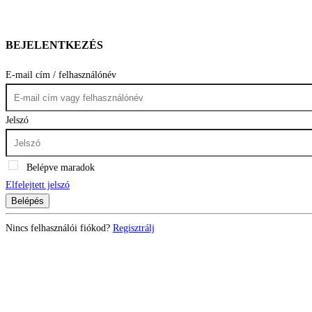
BEJELENTKEZÉS
E-mail cím / felhasználónév
Jelszó
Belépve maradok
Elfelejtett jelszó
Belépés
Nincs felhasználói fiókod?
Regisztrálj