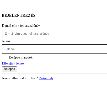
BEJELENTKEZÉS
E-mail cím / felhasználónév
Jelszó
Belépve maradok
Elfelejtett jelszó
Belépés
Nincs felhasználói fiókod?
Regisztrálj