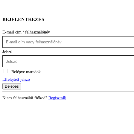
BEJELENTKEZÉS
E-mail cím / felhasználónév
Jelszó
Belépve maradok
Elfelejtett jelszó
Belépés
Nincs felhasználói fiókod?
Regisztrálj