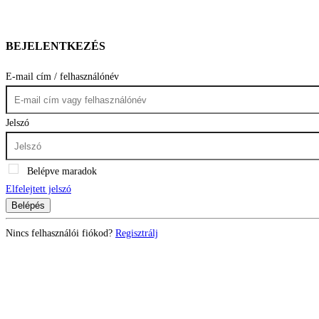
BEJELENTKEZÉS
E-mail cím / felhasználónév
Jelszó
Belépve maradok
Elfelejtett jelszó
Belépés
Nincs felhasználói fiókod?
Regisztrálj