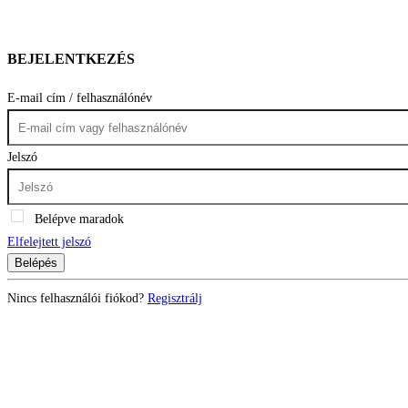
BEJELENTKEZÉS
E-mail cím / felhasználónév
Jelszó
Belépve maradok
Elfelejtett jelszó
Belépés
Nincs felhasználói fiókod?
Regisztrálj