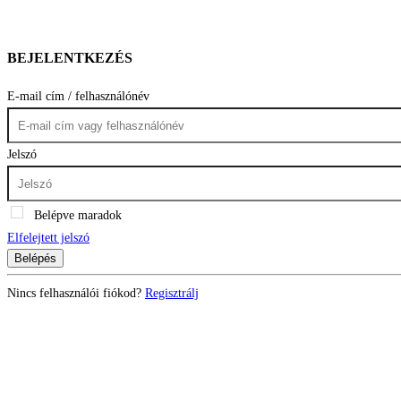
BEJELENTKEZÉS
E-mail cím / felhasználónév
Jelszó
Belépve maradok
Elfelejtett jelszó
Belépés
Nincs felhasználói fiókod?
Regisztrálj