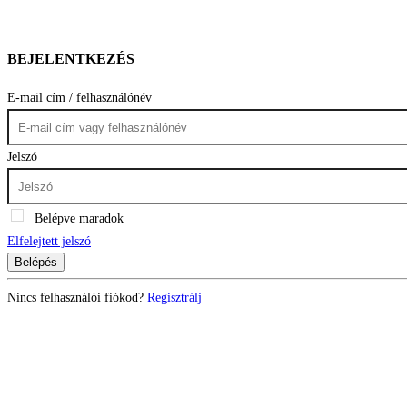
BEJELENTKEZÉS
E-mail cím / felhasználónév
Jelszó
Belépve maradok
Elfelejtett jelszó
Belépés
Nincs felhasználói fiókod?
Regisztrálj