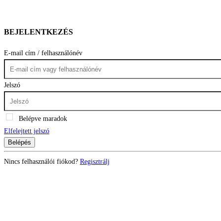
BEJELENTKEZÉS
E-mail cím / felhasználónév
Jelszó
Belépve maradok
Elfelejtett jelszó
Belépés
Nincs felhasználói fiókod?
Regisztrálj