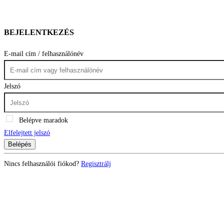
BEJELENTKEZÉS
E-mail cím / felhasználónév
Jelszó
Belépve maradok
Elfelejtett jelszó
Belépés
Nincs felhasználói fiókod?
Regisztrálj