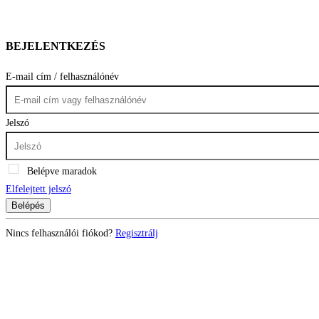
BEJELENTKEZÉS
E-mail cím / felhasználónév
Jelszó
Belépve maradok
Elfelejtett jelszó
Belépés
Nincs felhasználói fiókod?
Regisztrálj