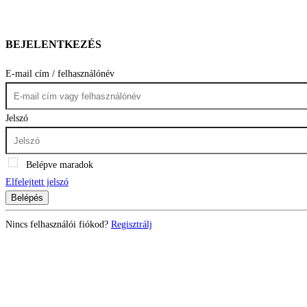
BEJELENTKEZÉS
E-mail cím / felhasználónév
Jelszó
Belépve maradok
Elfelejtett jelszó
Belépés
Nincs felhasználói fiókod?
Regisztrálj