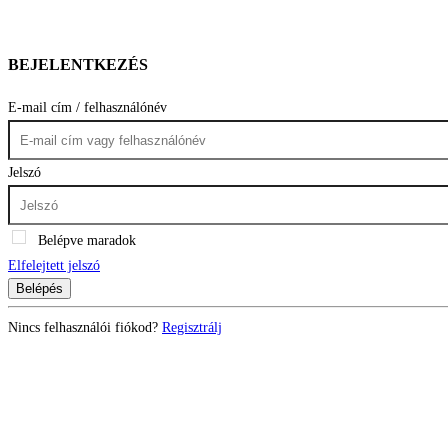
BEJELENTKEZÉS
E-mail cím / felhasználónév
Jelszó
Belépve maradok
Elfelejtett jelszó
Belépés
Nincs felhasználói fiókod?
Regisztrálj