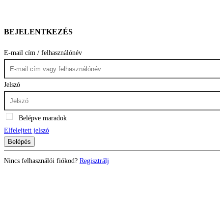
BEJELENTKEZÉS
E-mail cím / felhasználónév
Jelszó
Belépve maradok
Elfelejtett jelszó
Belépés
Nincs felhasználói fiókod?
Regisztrálj