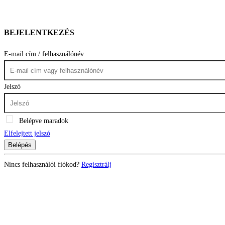
BEJELENTKEZÉS
E-mail cím / felhasználónév
Jelszó
Belépve maradok
Elfelejtett jelszó
Belépés
Nincs felhasználói fiókod?
Regisztrálj