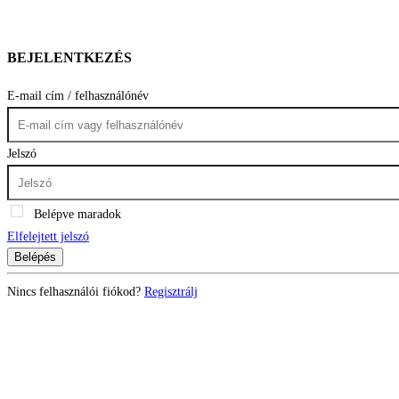
BEJELENTKEZÉS
E-mail cím / felhasználónév
Jelszó
Belépve maradok
Elfelejtett jelszó
Belépés
Nincs felhasználói fiókod?
Regisztrálj