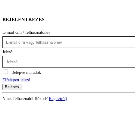
BEJELENTKEZÉS
E-mail cím / felhasználónév
Jelszó
Belépve maradok
Elfelejtett jelszó
Belépés
Nincs felhasználói fiókod?
Regisztrálj