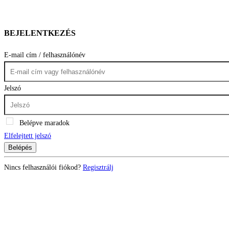
BEJELENTKEZÉS
E-mail cím / felhasználónév
Jelszó
Belépve maradok
Elfelejtett jelszó
Belépés
Nincs felhasználói fiókod?
Regisztrálj