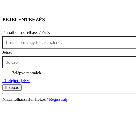
BEJELENTKEZÉS
E-mail cím / felhasználónév
Jelszó
Belépve maradok
Elfelejtett jelszó
Belépés
Nincs felhasználói fiókod?
Regisztrálj