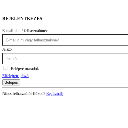
BEJELENTKEZÉS
E-mail cím / felhasználónév
Jelszó
Belépve maradok
Elfelejtett jelszó
Belépés
Nincs felhasználói fiókod?
Regisztrálj