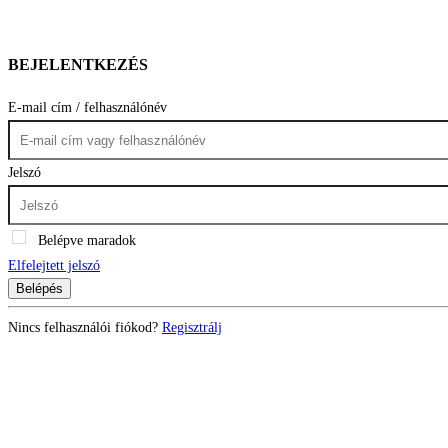
BEJELENTKEZÉS
E-mail cím / felhasználónév
Jelszó
Belépve maradok
Elfelejtett jelszó
Belépés
Nincs felhasználói fiókod?
Regisztrálj