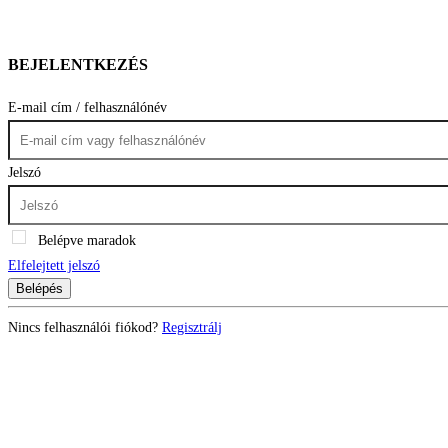
BEJELENTKEZÉS
E-mail cím / felhasználónév
Jelszó
Belépve maradok
Elfelejtett jelszó
Belépés
Nincs felhasználói fiókod?
Regisztrálj