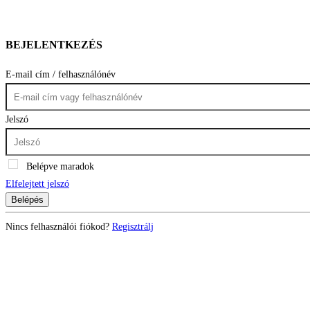
BEJELENTKEZÉS
E-mail cím / felhasználónév
Jelszó
Belépve maradok
Elfelejtett jelszó
Belépés
Nincs felhasználói fiókod?
Regisztrálj