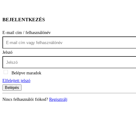
BEJELENTKEZÉS
E-mail cím / felhasználónév
Jelszó
Belépve maradok
Elfelejtett jelszó
Belépés
Nincs felhasználói fiókod?
Regisztrálj