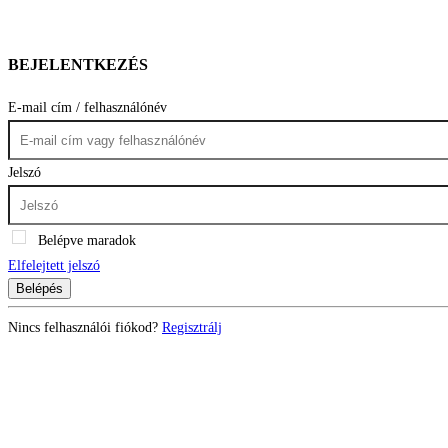
BEJELENTKEZÉS
E-mail cím / felhasználónév
Jelszó
Belépve maradok
Elfelejtett jelszó
Belépés
Nincs felhasználói fiókod?
Regisztrálj