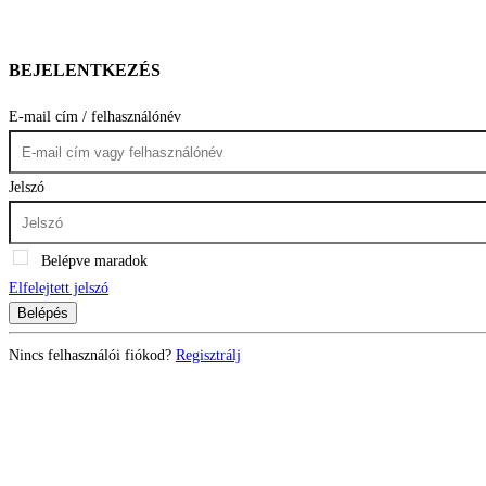
BEJELENTKEZÉS
E-mail cím / felhasználónév
Jelszó
Belépve maradok
Elfelejtett jelszó
Belépés
Nincs felhasználói fiókod?
Regisztrálj