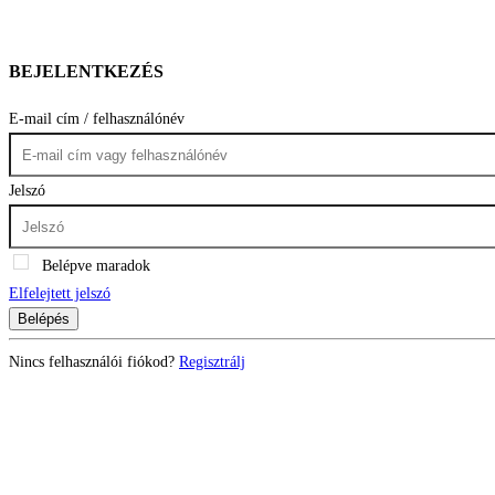
BEJELENTKEZÉS
E-mail cím / felhasználónév
Jelszó
Belépve maradok
Elfelejtett jelszó
Belépés
Nincs felhasználói fiókod?
Regisztrálj