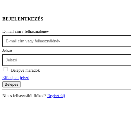
BEJELENTKEZÉS
E-mail cím / felhasználónév
Jelszó
Belépve maradok
Elfelejtett jelszó
Belépés
Nincs felhasználói fiókod?
Regisztrálj