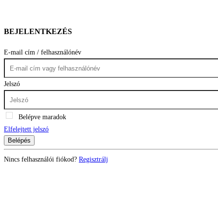
BEJELENTKEZÉS
E-mail cím / felhasználónév
Jelszó
Belépve maradok
Elfelejtett jelszó
Belépés
Nincs felhasználói fiókod?
Regisztrálj