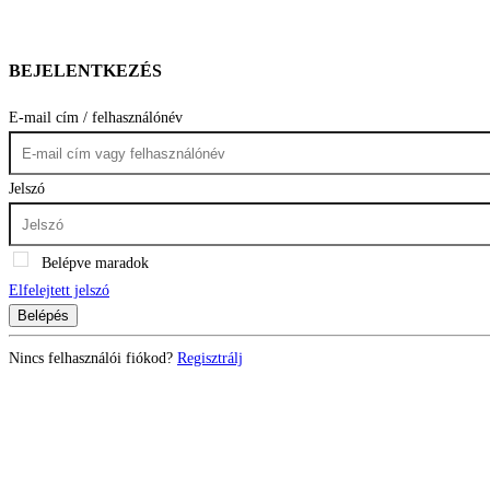
BEJELENTKEZÉS
E-mail cím / felhasználónév
Jelszó
Belépve maradok
Elfelejtett jelszó
Belépés
Nincs felhasználói fiókod?
Regisztrálj