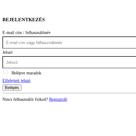
BEJELENTKEZÉS
E-mail cím / felhasználónév
Jelszó
Belépve maradok
Elfelejtett jelszó
Belépés
Nincs felhasználói fiókod?
Regisztrálj