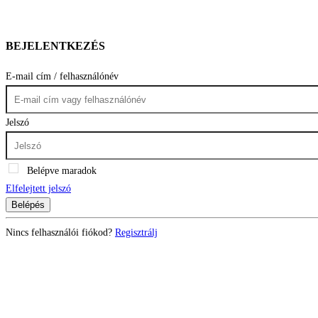
BEJELENTKEZÉS
E-mail cím / felhasználónév
Jelszó
Belépve maradok
Elfelejtett jelszó
Belépés
Nincs felhasználói fiókod?
Regisztrálj