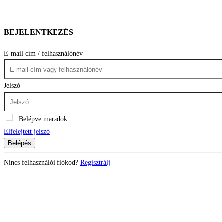
BEJELENTKEZÉS
E-mail cím / felhasználónév
Jelszó
Belépve maradok
Elfelejtett jelszó
Belépés
Nincs felhasználói fiókod?
Regisztrálj