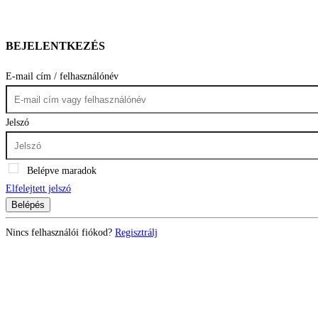
BEJELENTKEZÉS
E-mail cím / felhasználónév
Jelszó
Belépve maradok
Elfelejtett jelszó
Belépés
Nincs felhasználói fiókod?
Regisztrálj