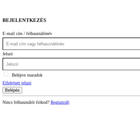
BEJELENTKEZÉS
E-mail cím / felhasználónév
Jelszó
Belépve maradok
Elfelejtett jelszó
Belépés
Nincs felhasználói fiókod?
Regisztrálj