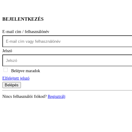
BEJELENTKEZÉS
E-mail cím / felhasználónév
Jelszó
Belépve maradok
Elfelejtett jelszó
Belépés
Nincs felhasználói fiókod?
Regisztrálj