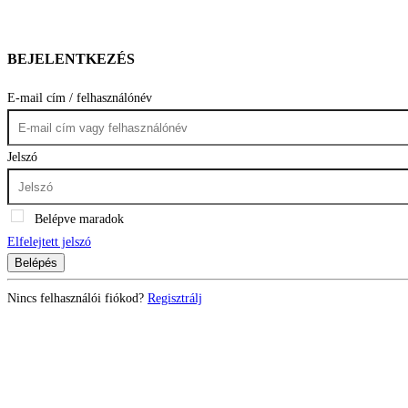
BEJELENTKEZÉS
E-mail cím / felhasználónév
Jelszó
Belépve maradok
Elfelejtett jelszó
Belépés
Nincs felhasználói fiókod?
Regisztrálj