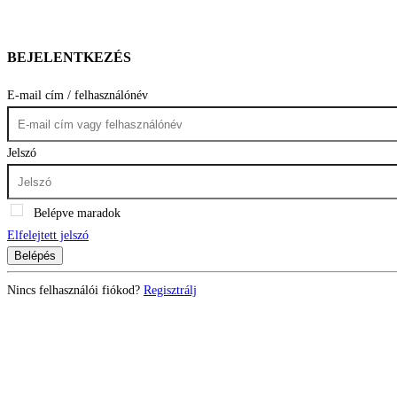
BEJELENTKEZÉS
E-mail cím / felhasználónév
Jelszó
Belépve maradok
Elfelejtett jelszó
Belépés
Nincs felhasználói fiókod?
Regisztrálj