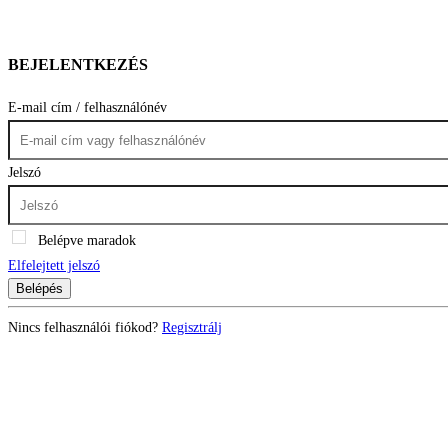
BEJELENTKEZÉS
E-mail cím / felhasználónév
Jelszó
Belépve maradok
Elfelejtett jelszó
Belépés
Nincs felhasználói fiókod?
Regisztrálj