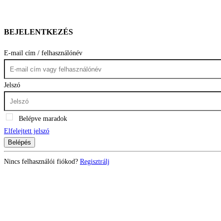
BEJELENTKEZÉS
E-mail cím / felhasználónév
Jelszó
Belépve maradok
Elfelejtett jelszó
Belépés
Nincs felhasználói fiókod?
Regisztrálj