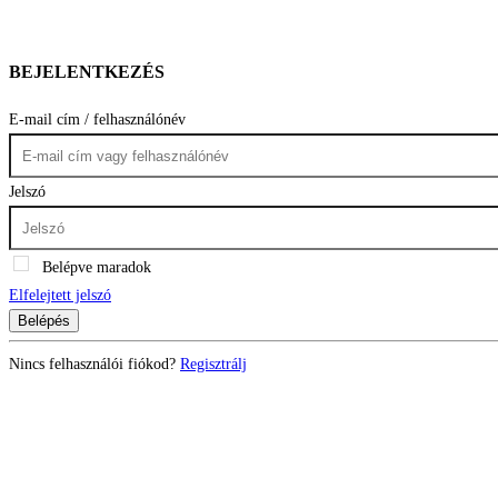
BEJELENTKEZÉS
E-mail cím / felhasználónév
Jelszó
Belépve maradok
Elfelejtett jelszó
Belépés
Nincs felhasználói fiókod?
Regisztrálj