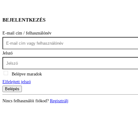
BEJELENTKEZÉS
E-mail cím / felhasználónév
Jelszó
Belépve maradok
Elfelejtett jelszó
Belépés
Nincs felhasználói fiókod?
Regisztrálj