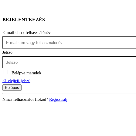
BEJELENTKEZÉS
E-mail cím / felhasználónév
Jelszó
Belépve maradok
Elfelejtett jelszó
Belépés
Nincs felhasználói fiókod?
Regisztrálj