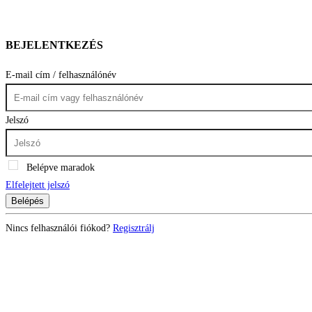
BEJELENTKEZÉS
E-mail cím / felhasználónév
Jelszó
Belépve maradok
Elfelejtett jelszó
Belépés
Nincs felhasználói fiókod?
Regisztrálj