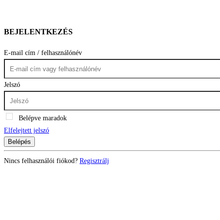
BEJELENTKEZÉS
E-mail cím / felhasználónév
Jelszó
Belépve maradok
Elfelejtett jelszó
Belépés
Nincs felhasználói fiókod?
Regisztrálj