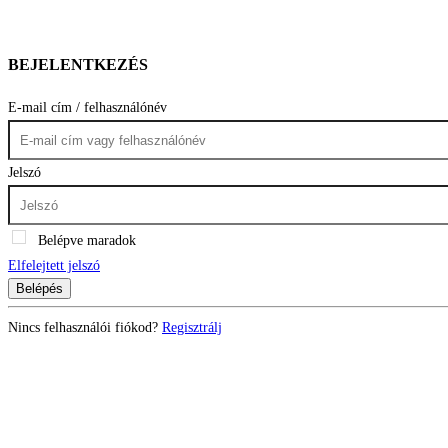
BEJELENTKEZÉS
E-mail cím / felhasználónév
Jelszó
Belépve maradok
Elfelejtett jelszó
Belépés
Nincs felhasználói fiókod?
Regisztrálj