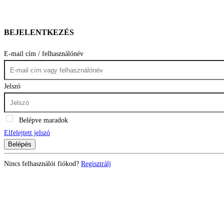
BEJELENTKEZÉS
E-mail cím / felhasználónév
Jelszó
Belépve maradok
Elfelejtett jelszó
Belépés
Nincs felhasználói fiókod?
Regisztrálj