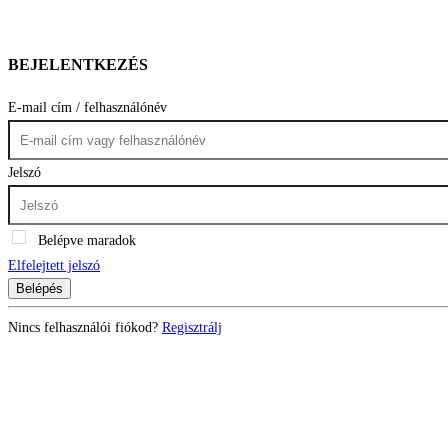
BEJELENTKEZÉS
E-mail cím / felhasználónév
Jelszó
Belépve maradok
Elfelejtett jelszó
Belépés
Nincs felhasználói fiókod?
Regisztrálj