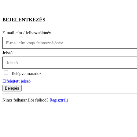
BEJELENTKEZÉS
E-mail cím / felhasználónév
Jelszó
Belépve maradok
Elfelejtett jelszó
Belépés
Nincs felhasználói fiókod?
Regisztrálj