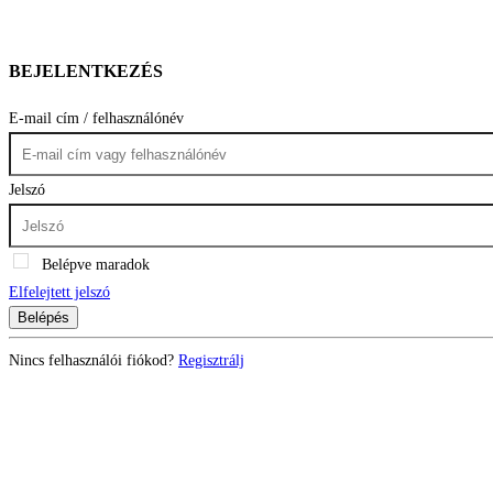
BEJELENTKEZÉS
E-mail cím / felhasználónév
Jelszó
Belépve maradok
Elfelejtett jelszó
Belépés
Nincs felhasználói fiókod?
Regisztrálj